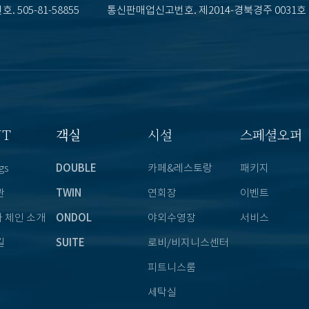
. 505-81-58855
통신판매업신고번호. 제2014-경북경주 0031호
UT
객실
시설
스페셜오퍼
gs
DOUBLE
카페&레스토랑
패키지
관
TWIN
연회장
이벤트
 체인 소개
ONDOL
야외수영장
서비스
길
SUITE
로비/비지니스센터
피트니스룸
세탁실