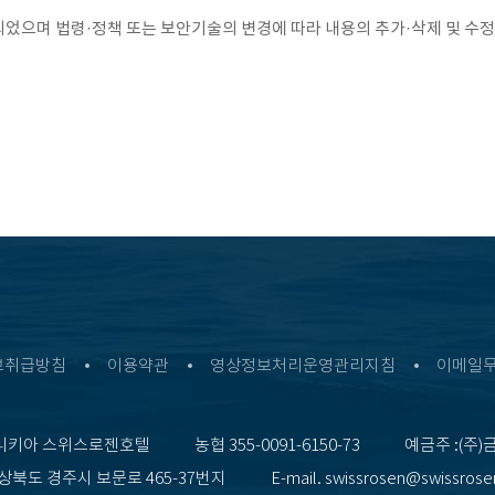
제정 되었으며 법령·정책 또는 보안기술의 변경에 따라 내용의 추가·삭제 및 
보취급방침
이용약관
영상정보처리운영관리지침
이메일
니키아 스위스로젠호텔
농협 355-0091-6150-73
예금주 :(주)
상북도 경주시 보문로 465-37번지
E-mail. swissrosen@swissros