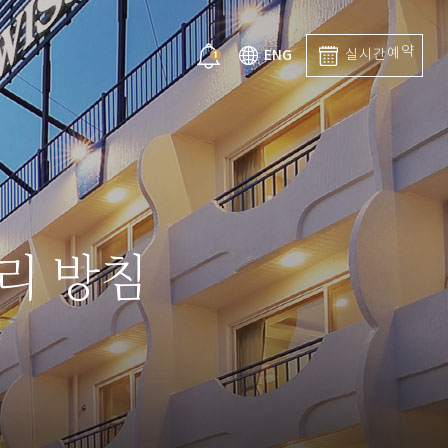
예
약
간
ENG
실
시
리 방침