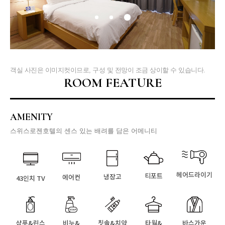
객실 사진은 이미지컷이므로, 구성 및 전망이 조금 상이할 수 있습니다.
ROOM FEATURE
AMENITY
스위스로젠호텔의 센스 있는
배려를 담은 어메니티
헤어드라이기
티포트
냉장고
에어컨
43인치 TV
샴푸&린스
비누&
칫솔&치약
타월&
바스가운