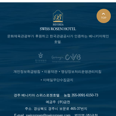
TOP
문화체육관광부가 후원하고
한국관광공사가 인증하는
베니키아체인
호텔.
개인정보취급방침
이용약관
영상정보처리운영관리지침
이메일무단수집금지
경주 베니키아 스위스로젠호텔
농협 355-0091-6150-73
예금주 :(주)금천
주소. 경상북도 경주시 보문로 465-37번지
E-mail. swissrosen@swissrosen.com
법인명.(주)금천