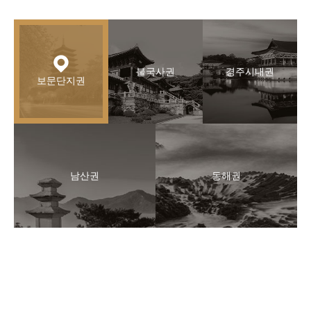
불국사권
경주시내권
보문단지권
남산권
동해권