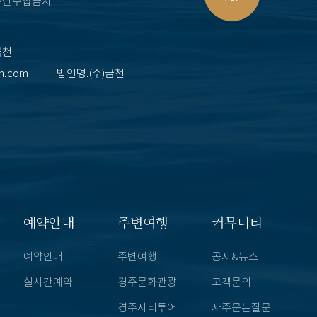
무단수집금지
금천
en.com
법인명.(주)금천
예약안내
주변여행
커뮤니티
예약안내
주변여행
공지&뉴스
실시간예약
경주문화관광
고객문의
경주시티투어
자주묻는질문