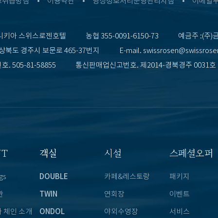
보취급방침
이용약관
영상정보처리운영관리지침
이메일
니키아 스위스로젠호텔
농협 355-0091-6150-73
예금주 :(주)
상북도 경주시 보문로 465-37번지
E-mail. swissrosen@swissros
. 505-81-58855
통신판매업신고번호. 제2014-경북경주 0031호
UT
객실
시설
스페셜오퍼
gs
DOUBLE
카페&레스토랑
패키지
관
TWIN
연회장
이벤트
 체인 소개
ONDOL
야외수영장
서비스