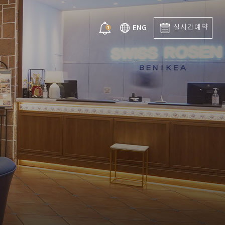
약
ENG
실
시
간
예