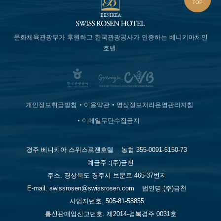
TOP
문화체육관광부가 후원하고
한국관광공사가 인증하는
베니키아체인
호텔.
개인정보취급방침
이용약관
영상정보처리운영관리지침
이메일무단수집금지
경주 베니키아 스위스로젠호텔
농협 355-0091-6150-73
예금주 :(주)금천
주소. 경상북도 경주시 보문로 465-37번지
E-mail. swissrosen@swissrosen.com
법인명.(주)금천
사업자번호. 505-81-58855
통신판매업신고번호. 제2014-경북경주 0031호